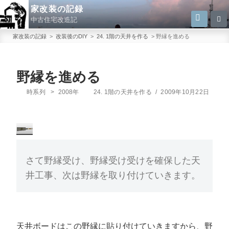
コ
家改装の記録
検
検
ン
中古住宅改造記
索
索:
テ
家改装の記録
>
改装後のDIY
>
24. 1階の天井を作る
>
野縁を進める
ン
ツ
へ
野縁を進める
ス
カ
投
時系列
>
2008年
24. 1階の天井を作る
/
2009年10月22日
キ
テ
稿
ゴ
日:
ッ
リ
プ
ー
さて野縁受け、野縁受け受けを確保した天
井工事、次は野縁を取り付けていきます。
天井ボードはこの野縁に貼り付けていきますから、野