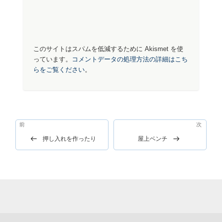
このサイトはスパムを低減するために Akismet を使
っています。
コメントデータの処理方法の詳細はこち
らをご覧ください
。
投
前
前
次
次
稿
の
の
押し入れを作ったり
屋上ベンチ
ナ
投
投
稿
稿
ビ
ゲ
ー
シ