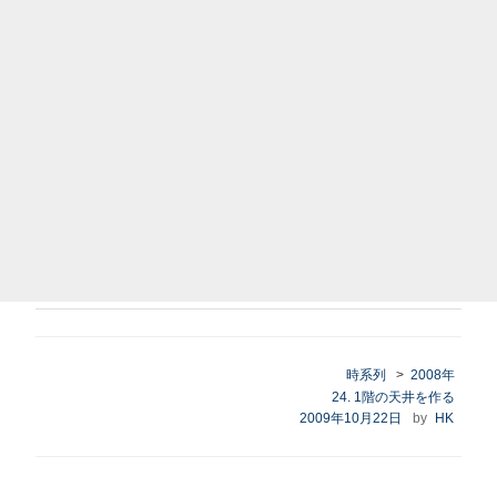
時系列
>
2008年
カ
24. 1階の天井を作る
テ
投
2009年10月22日
by
HK
ゴ
稿
リ
日:
ー