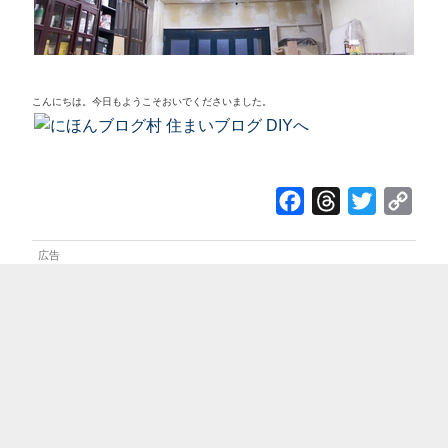
こんにちは。今日もようこそおいでくださいました。
F
T
T
C
a
h
w
o
c
r
i
p
e
e
t
y
b
a
t
L
o
d
e
i
o
s
r
n
k
k