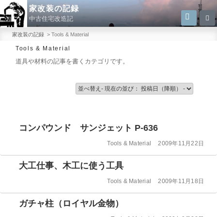
コ
家改装の記録
検
検
ン
中古住宅改造記
索
索:
テ
家改装の記録
>
Tools & Material
ン
Tools & Material
ツ
道具や材料の記事を書くカテゴリです。
へ
ス
キ
ッ
プ
コンパウンド サンジェット P-636
カ
投
Tools & Material
2009年11月22日
テ
稿
ゴ
日:
大工仕事、木工に使う工具
リ
ー
カ
投
Tools & Material
2009年11月18日
テ
稿
ゴ
日:
ガチャ柱（ロイヤル金物）
リ