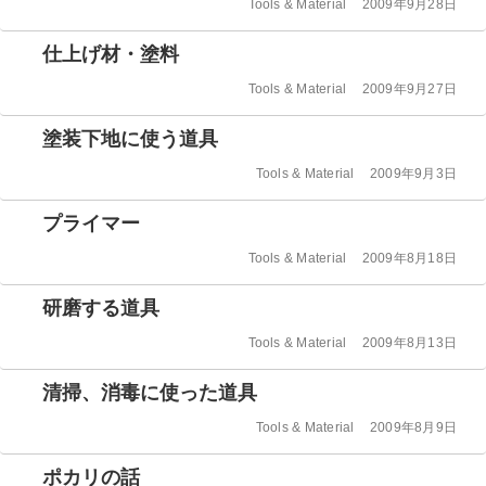
ー
カ
投
Tools & Material
2009年9月28日
テ
稿
ゴ
日:
仕上げ材・塗料
リ
ー
カ
投
Tools & Material
2009年9月27日
テ
稿
ゴ
日:
塗装下地に使う道具
リ
ー
カ
投
Tools & Material
2009年9月3日
テ
稿
ゴ
日:
プライマー
リ
ー
カ
投
Tools & Material
2009年8月18日
テ
稿
ゴ
日:
研磨する道具
リ
ー
カ
投
Tools & Material
2009年8月13日
テ
稿
ゴ
日:
清掃、消毒に使った道具
リ
ー
カ
投
Tools & Material
2009年8月9日
テ
稿
ゴ
日:
ポカリの話