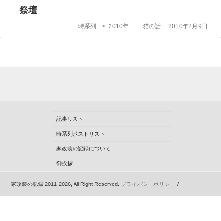
ゴ
日:
祭壇
リ
ー
カ
投
時系列
>
2010年
猫の話
2010年2月9日
テ
稿
ゴ
日:
リ
ー
記事リスト
時系列ポストリスト
家改装の記録について
御挨拶
家改装の記録 2011-2026, All Right Reserved.
プライバシーポリシー