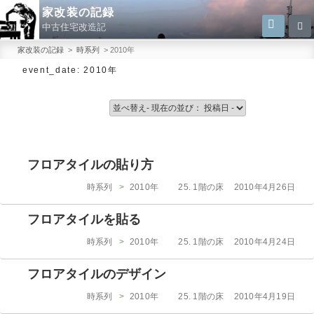
コ
家改装の記録
検
検
ン
中古住宅改造記
索
索:
テ
家改装の記録
>
時系列
>
2010年
ン
event_date:
2010年
ツ
へ
ス
キ
ッ
フロアタイルの貼り方
プ
カ
投
時系列
>
2010年
25. 1階の床
2010年4月26日
テ
稿
ゴ
日:
フロアタイルを貼る
リ
ー
カ
投
時系列
>
2010年
25. 1階の床
2010年4月24日
テ
稿
ゴ
日:
フロアタイルのデザイン
リ
ー
カ
投
時系列
>
2010年
25. 1階の床
2010年4月19日
テ
稿