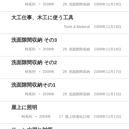
ー
カ
投
時系列
>
2009年
29. 洗面隙間収納
2009年11月19日
テ
稿
ゴ
日:
大工仕事、木工に使う工具
リ
ー
カ
投
Tools & Material
2009年11月18日
テ
稿
ゴ
日:
洗面隙間収納 その3
リ
ー
カ
投
時系列
>
2009年
29. 洗面隙間収納
2009年11月18日
テ
稿
ゴ
日:
洗面隙間収納 その2
リ
ー
カ
投
時系列
>
2009年
29. 洗面隙間収納
2009年11月17日
テ
稿
ゴ
日:
洗面隙間収納その1
リ
ー
カ
投
時系列
>
2009年
29. 洗面隙間収納
2009年11月15日
テ
稿
ゴ
日:
屋上に照明
リ
ー
カ
投
時系列
>
2009年
27. 屋上快適化計画
2009年11月13日
テ
稿
ゴ
日: