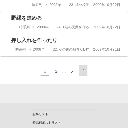
ー
カ
投
時系列
>
2008年
23. 机や椅子
2009年10月22日
テ
稿
ゴ
日:
野縁を進める
リ
ー
カ
投
時系列
>
2008年
24. 1階の天井を作る
2009年10月22日
テ
稿
ゴ
日:
押し入れを作ったり
リ
ー
カ
投
時系列
>
2008年
22. その後の雑多なDIY
2009年10月21日
テ
稿
ゴ
日:
リ
次
…
ー
固
1
固
2
固
5
投
の
定
定
定
ペ
稿
ー
ペ
ペ
ペ
ジ
の
ー
ー
ー
ジ
ジ
ジ
ペ
ー
記事リスト
ジ
時系列ポストリスト
送