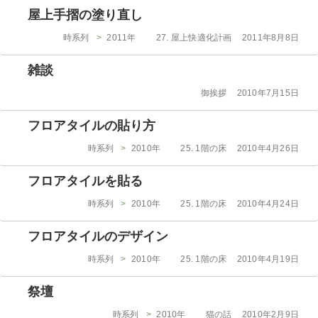
ゴ
日:
屋上手摺の塗り直し
リ
ー
カ
投
時系列
>
2011年
27. 屋上快適化計画
2011年8月8日
テ
稿
ゴ
日:
雑談
リ
ー
カ
投
御挨拶
2010年7月15日
テ
稿
ゴ
日:
フロアタイルの貼り方
リ
ー
カ
投
時系列
>
2010年
25. 1階の床
2010年4月26日
テ
稿
ゴ
日:
フロアタイルを貼る
リ
ー
カ
投
時系列
>
2010年
25. 1階の床
2010年4月24日
テ
稿
ゴ
日:
フロアタイルのデザイン
リ
ー
カ
投
時系列
>
2010年
25. 1階の床
2010年4月19日
テ
稿
ゴ
日:
祭壇
リ
ー
カ
投
時系列
>
2010年
猫の話
2010年2月9日