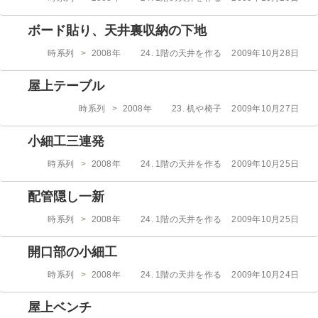
テ
稿
ゴ
日:
ボード貼り、天井裏収納の下地
リ
ー
カ
投
時系列
>
2008年
24. 1階の天井を作る
2009年10月28日
テ
稿
ゴ
日:
屋上テーブル
リ
ー
カ
投
時系列
>
2008年
23. 机や椅子
2009年10月27日
テ
稿
ゴ
日:
小細工三連発
リ
ー
カ
投
時系列
>
2008年
24. 1階の天井を作る
2009年10月25日
テ
稿
ゴ
日:
配管隠し一新
リ
ー
カ
投
時系列
>
2008年
24. 1階の天井を作る
2009年10月25日
テ
稿
ゴ
日:
開口部の小細工
リ
ー
カ
投
時系列
>
2008年
24. 1階の天井を作る
2009年10月24日
テ
稿
ゴ
日:
屋上ベンチ
リ