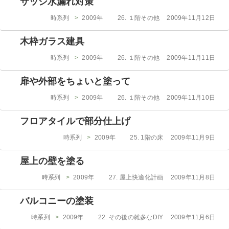
サッシ水漏れ対策
リ
ー
カ
投
時系列
>
2009年
26. １階その他
2009年11月12日
テ
稿
ゴ
日:
木枠ガラス建具
リ
ー
カ
投
時系列
>
2009年
26. １階その他
2009年11月11日
テ
稿
ゴ
日:
扉や外部をちょいと塗って
リ
ー
カ
投
時系列
>
2009年
26. １階その他
2009年11月10日
テ
稿
ゴ
日:
フロアタイルで部分仕上げ
リ
ー
カ
投
時系列
>
2009年
25. 1階の床
2009年11月9日
テ
稿
ゴ
日:
屋上の壁を塗る
リ
ー
カ
投
時系列
>
2009年
27. 屋上快適化計画
2009年11月8日
テ
稿
ゴ
日:
バルコニーの塗装
リ
ー
カ
投
時系列
>
2009年
22. その後の雑多なDIY
2009年11月6日
テ
稿