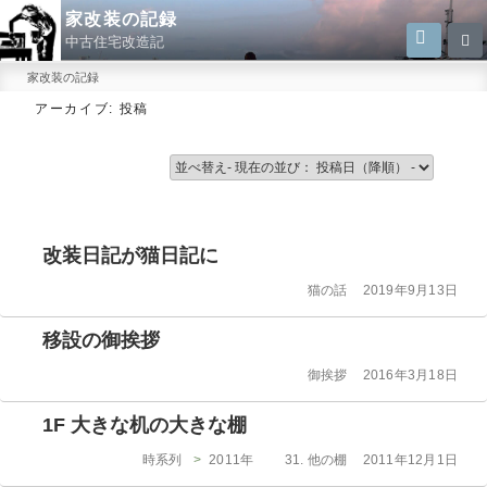
コ
家改装の記録
検
検
ン
中古住宅改造記
索
索:
テ
家改装の記録
ン
アーカイブ:
投稿
ツ
へ
ス
キ
ッ
改装日記が猫日記に
プ
カ
投
猫の話
2019年9月13日
テ
稿
ゴ
日:
移設の御挨拶
リ
ー
カ
投
御挨拶
2016年3月18日
テ
稿
ゴ
日:
1F 大きな机の大きな棚
リ
ー
カ
投
時系列
>
2011年
31. 他の棚
2011年12月1日
テ
稿