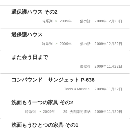
テ
稿
ゴ
日:
過保護ハウス その2
リ
ー
カ
投
時系列
>
2009年
猫の話
2009年12月23日
テ
稿
ゴ
日:
過保護ハウス
リ
ー
カ
投
時系列
>
2009年
猫の話
2009年12月22日
テ
稿
ゴ
日:
また会う日まで
リ
ー
カ
投
御挨拶
2009年11月22日
テ
稿
ゴ
日:
コンパウンド サンジェット P-636
リ
ー
カ
投
Tools & Material
2009年11月22日
テ
稿
ゴ
日:
洗面もう一つの家具 その2
リ
ー
カ
投
時系列
>
2009年
29. 洗面隙間収納
2009年11月20日
テ
稿
ゴ
日:
洗面もうひとつの家具 その1
リ