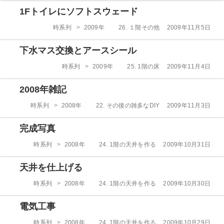
ゴ
日:
1Fトイレにソフトスウェード
リ
ー
カ
投
時系列
>
2009年
26. １階その他
2009年11月5日
テ
稿
ゴ
日:
下水マス交換とアースシール
リ
ー
カ
投
時系列
>
2009年
25. 1階の床
2009年11月4日
テ
稿
ゴ
日:
2008年雑記
リ
ー
カ
投
時系列
>
2008年
22. その後の雑多なDIY
2009年11月3日
テ
稿
ゴ
日:
完成写真
リ
ー
カ
投
時系列
>
2008年
24. 1階の天井を作る
2009年10月31日
テ
稿
ゴ
日:
天井を仕上げる
リ
ー
カ
投
時系列
>
2008年
24. 1階の天井を作る
2009年10月30日
テ
稿
ゴ
日:
電気工事
リ
ー
カ
投
時系列
>
2008年
24. 1階の天井を作る
2009年10月29日