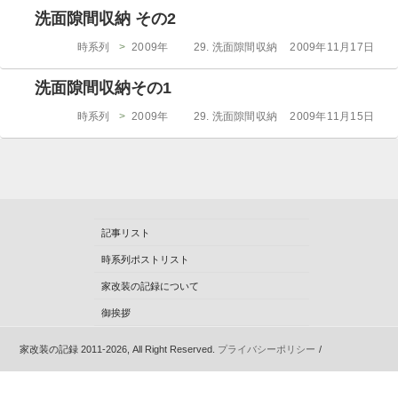
ゴ
日:
洗面隙間収納 その2
リ
ー
カ
投
時系列
>
2009年
29. 洗面隙間収納
2009年11月17日
テ
稿
ゴ
日:
洗面隙間収納その1
リ
ー
カ
投
時系列
>
2009年
29. 洗面隙間収納
2009年11月15日
テ
稿
ゴ
日:
リ
ー
記事リスト
時系列ポストリスト
家改装の記録について
御挨拶
家改装の記録 2011-2026, All Right Reserved.
プライバシーポリシー