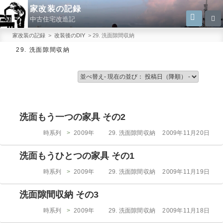
コ
家改装の記録
検
検
ン
中古住宅改造記
索
索:
テ
家改装の記録
>
改装後のDIY
>
29. 洗面隙間収納
ン
29. 洗面隙間収納
ツ
へ
ス
キ
ッ
洗面もう一つの家具 その2
プ
カ
投
時系列
>
2009年
29. 洗面隙間収納
2009年11月20日
テ
稿
ゴ
日:
洗面もうひとつの家具 その1
リ
ー
カ
投
時系列
>
2009年
29. 洗面隙間収納
2009年11月19日
テ
稿
ゴ
日:
洗面隙間収納 その3
リ
ー
カ
投
時系列
>
2009年
29. 洗面隙間収納
2009年11月18日
テ
稿