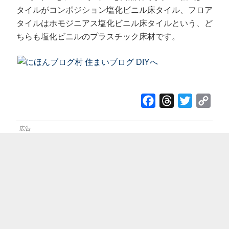
タイルがコンポジション塩化ビニル床タイル、フロア
タイルはホモジニアス塩化ビニル床タイルという、ど
ちらも塩化ビニルのプラスチック床材です。
F
T
T
C
a
h
w
o
c
r
i
p
e
e
t
y
b
a
t
L
o
d
e
i
o
s
r
n
k
k