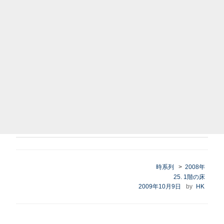
時系列
>
2008年
カ
25. 1階の床
テ
投
2009年10月9日
by
HK
ゴ
稿
リ
日:
ー