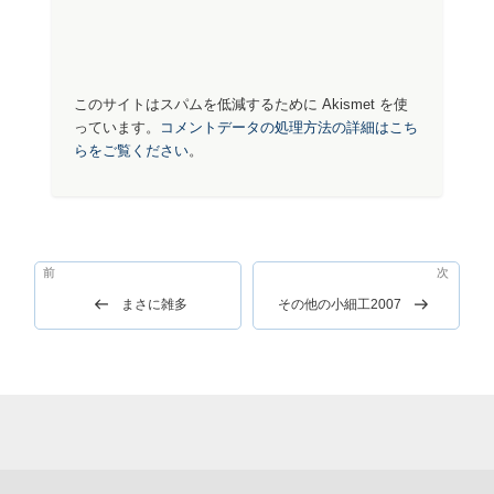
このサイトはスパムを低減するために Akismet を使
っています。
コメントデータの処理方法の詳細はこち
らをご覧ください
。
投
前
前
次
次
稿
の
の
まさに雑多
その他の小細工2007
ナ
投
投
稿
稿
ビ
ゲ
ー
シ
ョ