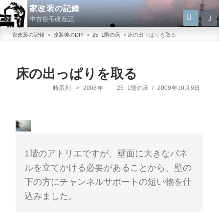
コ
家改装の記録
検
検
ン
中古住宅改造記
索
索:
テ
家改装の記録
>
改装後のDIY
>
25. 1階の床
>
床の出っぱりを取る
ン
ツ
へ
床の出っぱりを取る
ス
カ
投
時系列
>
2008年
25. 1階の床
/
2009年10月9日
キ
テ
稿
ゴ
日:
ッ
リ
プ
ー
1階のアトリエですが、壁面に大きなパネ
ルを立てかける必要があることから、壁の
下の方にチャンネルサポートの短い物を仕
込みました。