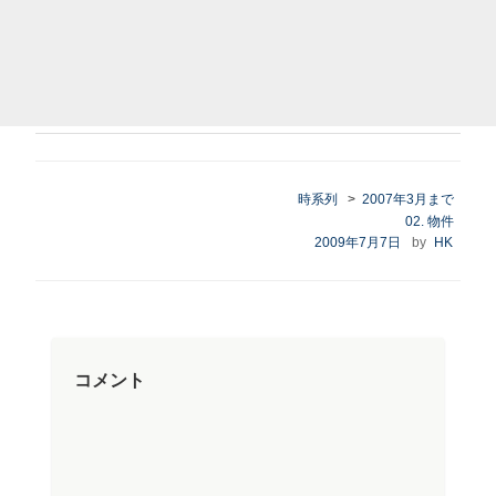
時系列
>
2007年3月まで
カ
02. 物件
テ
投
2009年7月7日
by
HK
ゴ
稿
リ
日:
ー
コメント