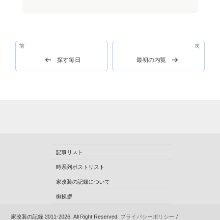
投
前
前
次
次
稿
の
の
探す毎日
最初の内覧
ナ
投
投
稿
稿
ビ
ゲ
ー
シ
ョ
記事リスト
ン
時系列ポストリスト
家改装の記録について
御挨拶
家改装の記録 2011-2026, All Right Reserved.
プライバシーポリシー