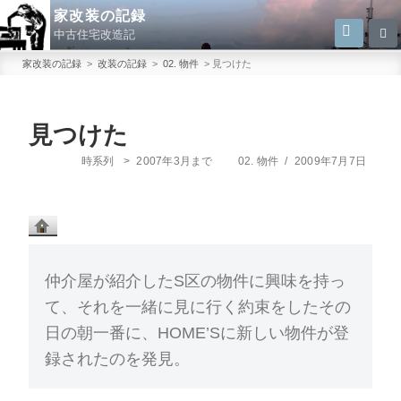
コ
家改装の記録
検
検
ン
中古住宅改造記
索
索:
テ
家改装の記録
>
改装の記録
>
02. 物件
>
見つけた
ン
ツ
へ
見つけた
ス
カ
投
時系列
>
2007年3月まで
02. 物件
/
2009年7月7日
キ
テ
稿
ゴ
日:
ッ
リ
プ
ー
仲介屋が紹介したS区の物件に興味を持っ
て、それを一緒に見に行く約束をしたその
日の朝一番に、HOME’Sに新しい物件が登
録されたのを発見。