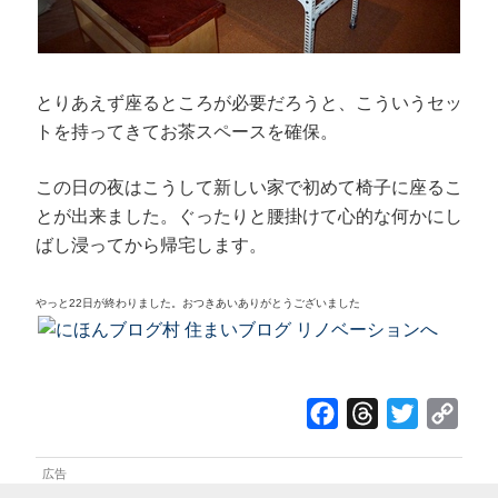
とりあえず座るところが必要だろうと、こういうセッ
トを持ってきてお茶スペースを確保。
この日の夜はこうして新しい家で初めて椅子に座るこ
とが出来ました。ぐったりと腰掛けて心的な何かにし
ばし浸ってから帰宅します。
やっと22日が終わりました。おつきあいありがとうございました
F
T
T
C
a
h
w
o
c
r
i
p