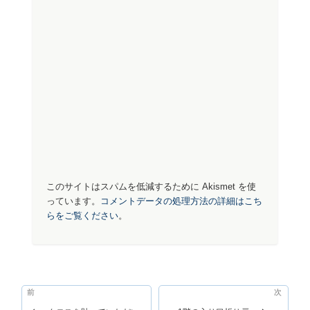
このサイトはスパムを低減するために Akismet を使
っています。
コメントデータの処理方法の詳細はこち
らをご覧ください
。
投
前
前
次
次
稿
の
の