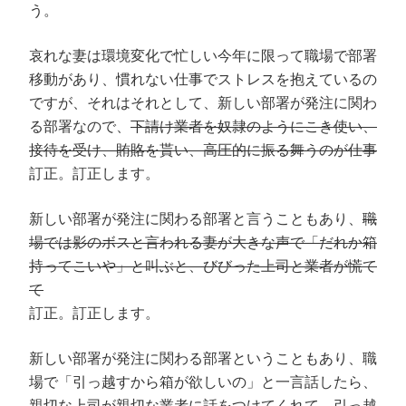
う。
哀れな妻は環境変化で忙しい今年に限って職場で部署
移動があり、慣れない仕事でストレスを抱えているの
ですが、それはそれとして、新しい部署が発注に関わ
る部署なので、
下請け業者を奴隷のようにこき使い、
接待を受け、賄賂を貰い、高圧的に振る舞うのが仕事
訂正。訂正します。
新しい部署が発注に関わる部署と言うこともあり、
職
場では影のボスと言われる妻が大きな声で「だれか箱
持ってこいや」と叫ぶと、びびった上司と業者が慌て
て
訂正。訂正します。
新しい部署が発注に関わる部署ということもあり、職
場で「引っ越すから箱が欲しいの」と一言話したら、
親切な上司が親切な業者に話をつけてくれて、引っ越