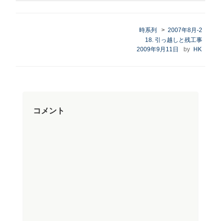
時系列
>
2007年8月-2
カ
18. 引っ越しと残工事
テ
投
2009年9月11日
by
HK
ゴ
稿
リ
日:
ー
コメント