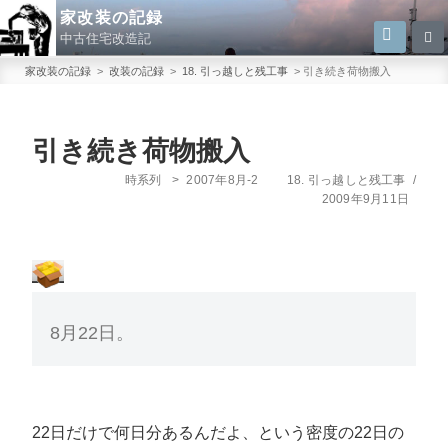
コ
家改装の記録
検
検
ン
中古住宅改造記
索
索:
テ
家改装の記録
>
改装の記録
>
18. 引っ越しと残工事
>
引き続き荷物搬入
ン
ツ
へ
引き続き荷物搬入
ス
カ
投
時系列
>
2007年8月-2
18. 引っ越しと残工事
/
キ
テ
稿
2009年9月11日
ゴ
日:
ッ
リ
プ
ー
8月22日。
22日だけで何日分あるんだよ、という密度の22日の