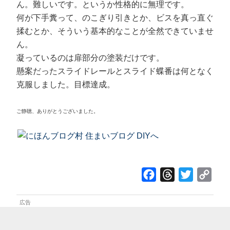
ん。難しいです。というか性格的に無理です。
何が下手糞って、のこぎり引きとか、ビスを真っ直ぐ
揉むとか、そういう基本的なことが全然できていませ
ん。
凝っているのは扉部分の塗装だけです。
懸案だったスライドレールとスライド蝶番は何となく
克服しました。目標達成。
ご静聴、ありがとうございました。
F
T
T
C
a
h
w
o
c
r
i
p
e
e
t
y