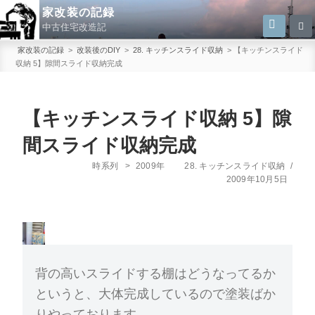
コ
家改装の記録
検
検
ン
中古住宅改造記
索
索:
テ
家改装の記録
>
改装後のDIY
>
28. キッチンスライド収納
>
【キッチンスライド
ン
収納 5】隙間スライド収納完成
ツ
へ
【キッチンスライド収納 5】隙
ス
キ
間スライド収納完成
ッ
カ
投
時系列
>
2009年
28. キッチンスライド収納
/
プ
テ
稿
2009年10月5日
ゴ
日:
リ
ー
背の高いスライドする棚はどうなってるか
というと、大体完成しているので塗装ばか
りやっております。