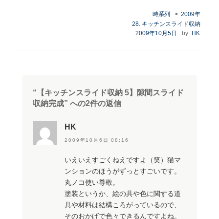
時系列
>
2009年
カ
28. キッチンスライド収納
テ
投
2009年10月5日
by
HK
ゴ
稿
リ
日:
ー
“【キッチンスライド収納 5】隙間スライド
収納完成” への2件の返信
HK
2009年10月6日 08:16
いえいえすごくねえですよ（笑）猫マ
ンションのほうがずっとすごいです。
丸ノコ使い尊敬。
塗装というか、絵の具や色に関する道
具や材料は結構ころがっているので、
そのおかげで色々できるんですよね。